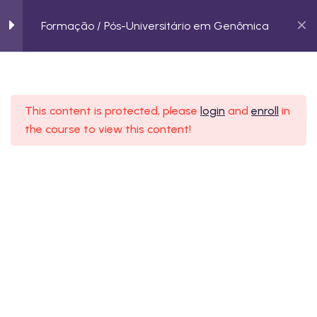
Formação / Pós-Universitário em Genômica
Aplicações da Genômica
Introdução ao Sequenciamento
Genômico
This content is protected, please
login
and
enroll
in
O Processo de Sequenciamento
the course to view this content!
de DNA
Aplicações do Sequenciamento do
DNA na Genômica
Métodos de Sequenciamento
Genômico
Desafios e Futuro do
Acreditamos no poder do conhecimento para
Sequenciamento de DNA