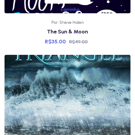
carrinho
Por: Stieve Halen
The Sun & Moon
R$
35.00
R$
49.00